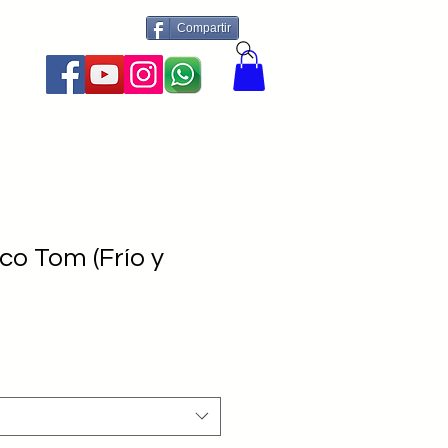
Compartir
More
co Tom (Frío y
recio
de
ferta