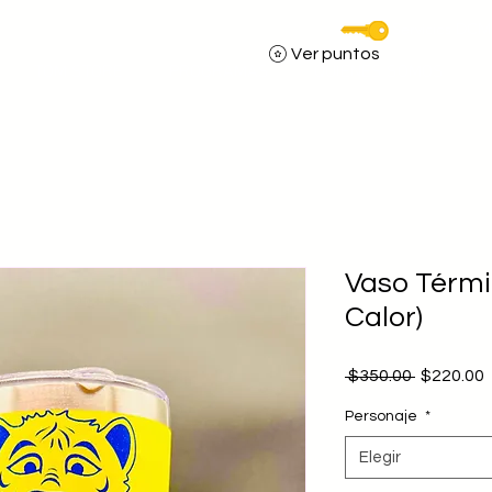
Servicios DCM
Ver puntos
TOM STORE
PROGRAMAS
QUIENES SOMOS
Vaso Térmi
Calor)
Precio
P
 $350.00 
$220.00
o
Personaje
*
Elegir