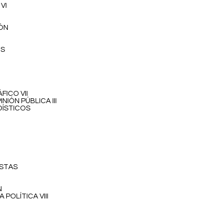
VI
IÓN
OS
FICO VII
NIÓN PÚBLICA III
DÍSTICOS
 REVISTAS
N
POLÍTICA VIII