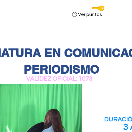
Servicios DCM
Ver puntos
TOM STORE
PROGRAMAS
QUIENES SOMOS
IATURA EN COMUNICA
PERIODISMO
VALIDEZ OFICIAL: 1073
DURACIÓ
3