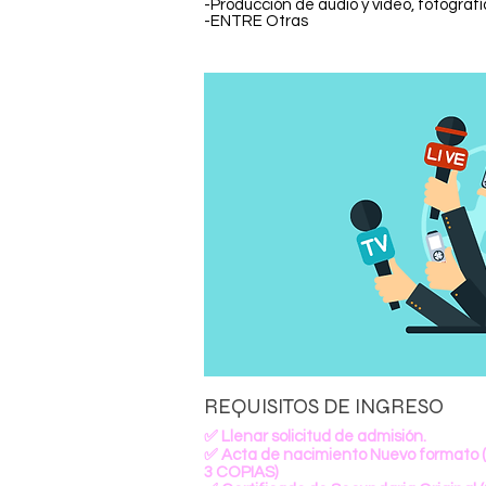
-Producción de audio y video, fotografía
-ENTRE Otras
REQUISITOS DE INGRESO
✅ Llenar solicitud de admisión.
✅ Acta de nacimiento Nuevo formato 
3 COPIAS)