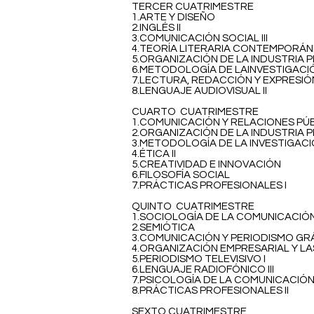
TERCER CUATRIMESTRE
1.ARTE Y DISEÑO
2.INGLÉS II
3.COMUNICACIÓN SOCIAL III
4.TEORÍA LITERARIA CONTEMPORÁ
5.ORGANIZACIÓN DE LA INDUSTRIA P
6.METODOLOGÍA DE LAINVESTIGACIÓ
7.LECTURA, REDACCIÓN Y EXPRESIÓN 
8.LENGUAJE AUDIOVISUAL II
CUARTO CUATRIMESTRE
1.COMUNICACIÓN Y RELACIONES PÚB
2.ORGANIZACIÓN DE LA INDUSTRIA PE
3.METODOLOGÍA DE LA INVESTIGACIÓ
4.ÉTICA II
5.CREATIVIDAD E INNOVACIÓN
6.FILOSOFÍA SOCIAL
7.PRÁCTICAS PROFESIONALES I
QUINTO CUATRIMESTRE
1.SOCIOLOGÍA DE LA COMUNICACIÓ
2.SEMIÓTICA
3.COMUNICACIÓN Y PERIODISMO GR
4.ORGANIZACIÓN EMPRESARIAL Y LA
5.PERIODISMO TELEVISIVO I
6.LENGUAJE RADIOFÓNICO III
7.PSICOLOGÍA DE LA COMUNICACIÓ
8.PRÁCTICAS PROFESIONALES II
SEXTO CUATRIMESTRE