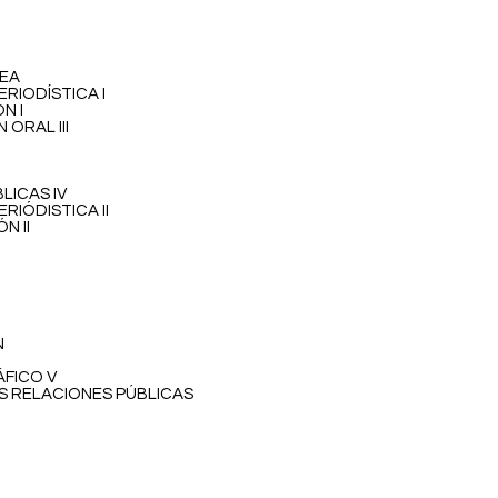
NEA
ERIODÍSTICA I
N I
ORAL III
LICAS IV
RIÓDISTICA II
N II
N
ÁFICO V
S RELACIONES PÚBLICAS
N