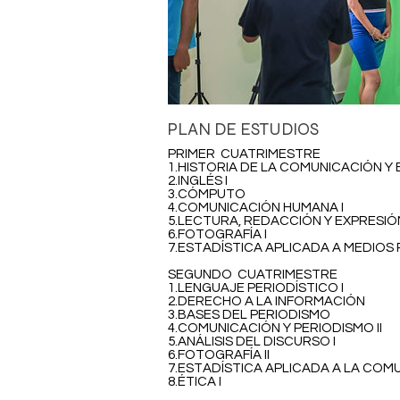
PLAN DE ESTUDIOS
PRIMER CUATRIMESTRE
1.HISTORIA DE LA COMUNICACIÓN Y 
2.INGLÉS I
3.CÓMPUTO
4.COMUNICACIÓN HUMANA I
5.LECTURA, REDACCIÓN Y EXPRESIÓN
6.FOTOGRAFÍA I
7.ESTADÍSTICA APLICADA A MEDIOS 
SEGUNDO CUATRIMESTRE
1.LENGUAJE PERIODÍSTICO I
2.DERECHO A LA INFORMACIÓN
3.BASES DEL PERIODISMO
4.COMUNICACIÓN Y PERIODISMO II
5.ANÁLISIS DEL DISCURSO I
6.FOTOGRAFÍA II
7.ESTADÍSTICA APLICADA A LA COMU
8.ÉTICA I