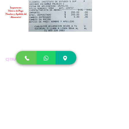
Importante:
Motivo de Pago
Nombre y Apellido del
Alumno(a)
C) TRASFERENCIA:
23.En concepto se tiene que poner el nombre
completo del alumno.
24.Enviar comprobante al 87-17-23 -77-33
25.Tu recibo se enviará los días del 6 al 11 de
cada mes.
26.El personal expedirá el comprobante
respectivo.
Importante:
Trasferencia Exitosa