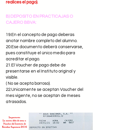
realices el pago).
B) DEPOSITO EN PRACTICAJAS O
CAJERO BBVA:
19.En el concepto de pago deberas
anotar nombre completo del alumno.
20.Ese documento deberá conservarse,
pues constituye el único medio para
acreditar el pago.
21.El Voucher de pago debe de
presentarse en el Instituto original y
visible.
( No se acepta borroso).
22.Unicamente se aceptan Voucher del
mes vigente, no se aceptan de meses
atrasados.
Importante:
La cuenta debe de estar a
Nombre del Instituto de
Estudios Superiores DCM