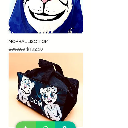
MORRAL LISO TOM
Precio
Precio de oferta
$350.00
$192.50