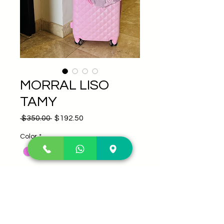
MORRAL LISO
TAMY
Precio
Precio
 $350.00 
$192.50
de
oferta
Color
*
Personaje
*
Cantidad
*