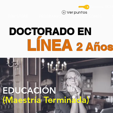
Servicios DCM
Ver puntos
TOM STORE
PROGRAMAS
QUIENES SOMOS
DOCTORADO EN
LÍNEA
2 Año
EDUCACIÓN
(Maestría Terminada)