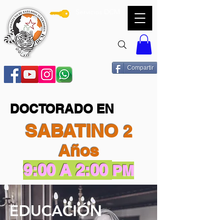
Servicios DCM
Compartir
DOCTORADO EN
SABATINO
2
Años
9:00 A 2:00
PM
EDUCACIÓN