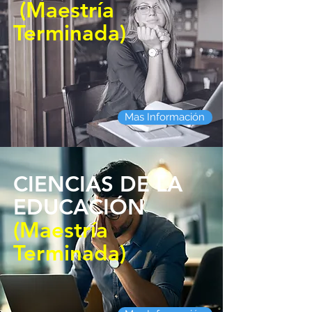
(Maestría
Terminada)
Mas Información
CIENCIAS DE LA
EDUCACIÓN
(Maestría
Terminada)