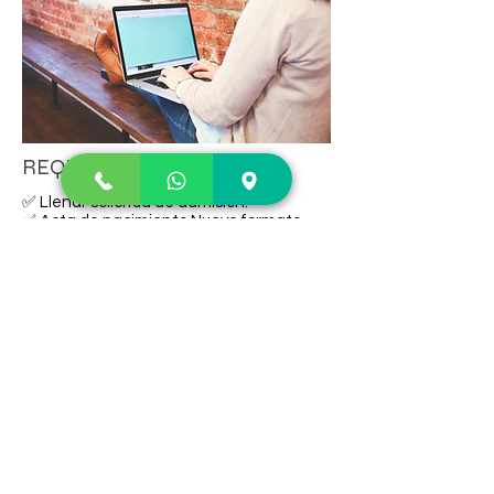
REQUISITOS DE INGRESO
✅ Llenar solicitud de admisión.
✅ Acta de nacimiento Nuevo formato
(ORIGINAL
Y 3 COPIAS)
✅ Certificado de Preparatoria Original (2
Copias).
✅ Titulo Profesional Original (Copia
Certificada ) (2 Copias).
✅ Cedula Profesional Original (Copia
Certificada) (2 Copias).
*Curriculum Vitae Original (2 Copias).
✅ 6 Fotografías Tamaño Infantil en
Blanco y Negro de Frente.
✅ 3 copias CURP Nuevo Formato
✅ INE Por Ambos Lados de (Alumno) (3
Copias).
✅ Comprobante de Domicilio Mes Actual