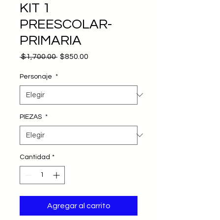
KIT 1
PREESCOLAR-
PRIMARIA
Precio
Precio
 $1,700.00 
$850.00
de
oferta
Personaje
*
PIEZAS
*
Cantidad
*
Agregar al carrito