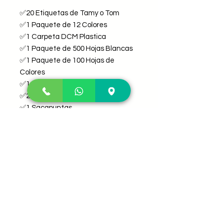
✅20 Etiquetas de Tamy o Tom
✅1 Paquete de 12 Colores
✅1 Carpeta DCM Plastica
✅1 Paquete de 500 Hojas Blancas
✅1 Paquete de 100 Hojas de
Colores
✅1 Tijeras
✅2 Borradores
✅1 Sacapuntas
✅1 Resistol en barra Chico
✅1 Cinta Chica Transparente
✅1 Cinta Grande Transparente
✅1 Cinta de color
✅2 Lápices
✅1 Marcatextos Amarillo
✅1 Blog de Notas mini
✅6 Crayolas
✅10 Mts de Forro Adherible Azul o