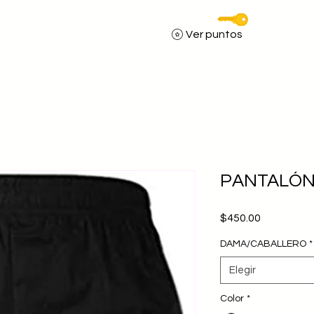
Servicios DCM
Ver puntos
TOM STORE
PROGRAMAS
QUIENES SOMOS
PANTALÓN
Precio
$450.00
DAMA/CABALLERO
*
Elegir
Color
*