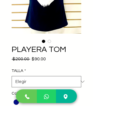
PLAYERA TOM
Precio
Precio
 $200.00 
$90.00
de
oferta
TALLA
*
Color
*
Personaje
*