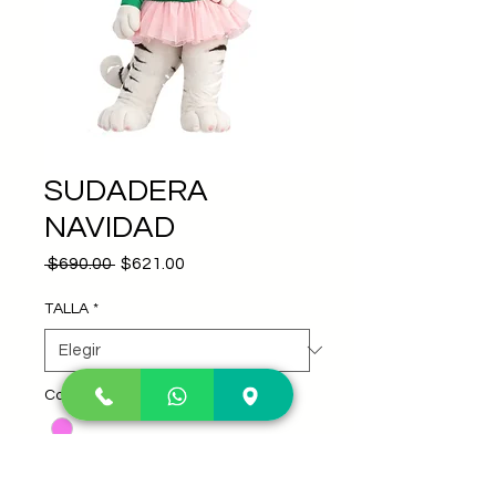
SUDADERA
NAVIDAD
Precio
Precio
 $690.00 
$621.00
de
oferta
TALLA
*
Color
*
Personaje
*