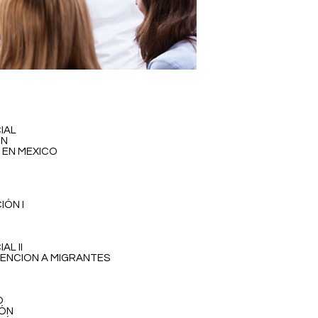
IAL
ÓN
 EN MEXICO
IÓN I
AL II
TENCION A MIGRANTES
O
IÓN