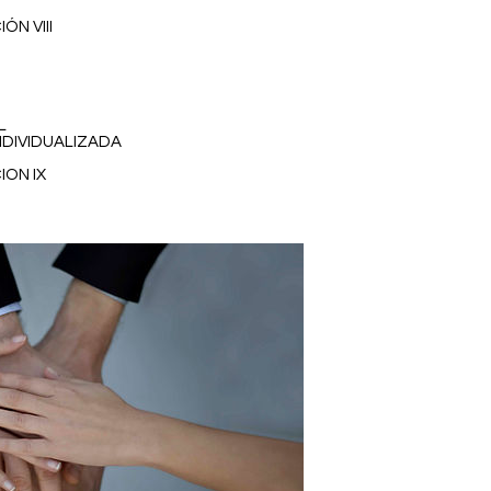
ÓN VIII
L
NDIVIDUALIZADA
ION IX