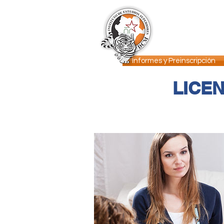
INICIO
DCM
Informes y Preinscripción
LICEN