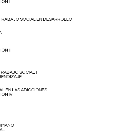
ÓN II
L TRABAJO SOCIAL EN DESARROLLO
A
ON III
TRABAJO SOCIAL I
PRENDIZAJE
AL EN LAS ADICCIONES
IÓN IV
HUMANO
IAL