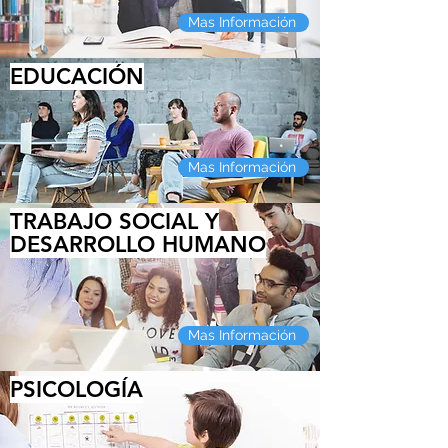
Mas Información
EDUCACIÓN
Mas Información
TRABAJO SOCIAL Y
DESARROLLO HUMANO
Mas Información
PSICOLOGÍA